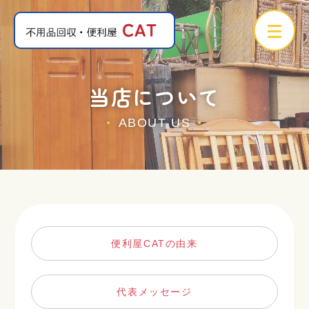
当店について
ABOUT US
●
●
便利屋CATの由来
代表メッセージ